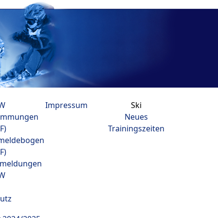
W
Impressum
Ski
timmungen
Neues
F)
Trainingszeiten
meldebogen
F)
smeldungen
W
utz