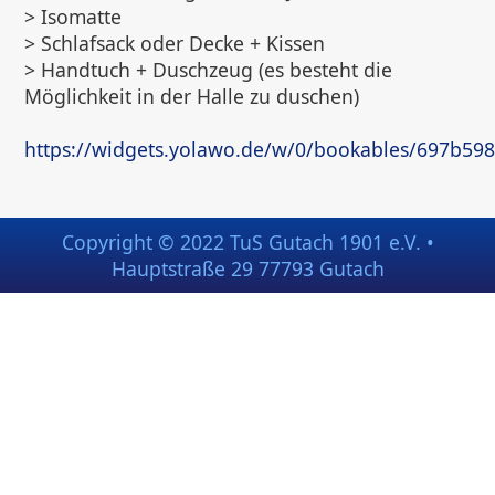
> Isomatte
> Schlafsack oder Decke + Kissen
> Handtuch + Duschzeug (es besteht die
Möglichkeit in der Halle zu duschen)
https://widgets.yolawo.de/w/0/bookables/697b5
Copyright © 2022 TuS Gutach 1901 e.V. •
Hauptstraße 29 77793 Gutach